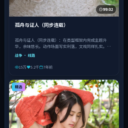
99:02
孤舟与证人（同步连载）
孤舟与证人（同步连载）：在类型框架内完成主题升
华，余味悠长。动作场面写实利落，文戏同样扎实。由
丹尼斯·维伦纽瓦执导，文淇、宋康昊、长泽雅美等主
战争
· 线路
演，越南出品，类型为战争。
15万
5.2千
7年前
精选