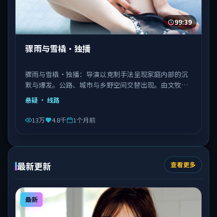
99:39
骤雨与雪橇·独播
骤雨与雪橇·独播：导演以克制手法呈现家庭内部的沉
默与爆发。公路、城市与乡野空间交替出现。由文牧野
执导，秦海璐、文淇、邓恩熙等主演，意大利出品，类
悬疑
· 线路
型为悬疑。
13万
4.8千
1个月前
最新更新
查看更多
最新