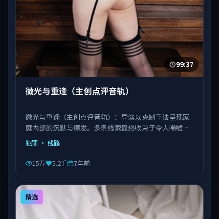
99:37
微光与重逢（主创点评音轨）
微光与重逢（主创点评音轨）：导演以克制手法呈现家
庭内部的沉默与爆发。多条线索最终收束于令人唏嘘的
结局。由徐克执导，刘德华、巩俐、宋康昊等主演，日
犯罪
· 线路
本出品，类型为犯罪。
15万
5.2千
7年前
精选