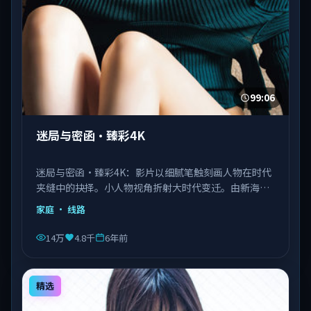
99:06
迷局与密函·臻彩4K
迷局与密函·臻彩4K：影片以细腻笔触刻画人物在时代
夹缝中的抉择。小人物视角折射大时代变迁。由新海诚
执导，刘德华、王景春、王凯等主演，泰国出品，类型
家庭
· 线路
为家庭。
14万
4.8千
6年前
精选