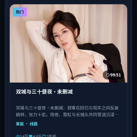
热门
99:51
双城与三十昼夜·未删减
双城与三十昼夜·未删减：叙事在回忆与现实之间反复
跳转，张力十足。雨夜、霓虹与长镜头共同营造沉浸氛
围。由陈凯歌执导，佟丽娅、马丽、瑛太等主演，韩国
家庭
· 线路
出品，类型为家庭。
14万
4.8千
2年前