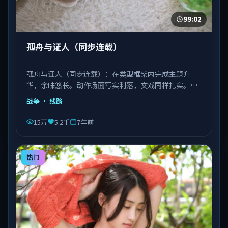
99:02
孤舟与证人（同步连载）
孤舟与证人（同步连载）：在类型框架内完成主题升
华，余味悠长。动作场面写实利落，文戏同样扎实。由
丹尼斯·维伦纽瓦执导，文淇、宋康昊、长泽雅美等主
战争
· 线路
演，越南出品，类型为战争。
15万
5.2千
7年前
热门