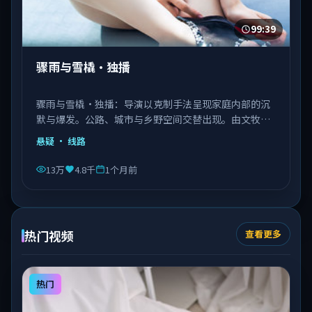
99:39
骤雨与雪橇·独播
骤雨与雪橇·独播：导演以克制手法呈现家庭内部的沉
默与爆发。公路、城市与乡野空间交替出现。由文牧野
执导，秦海璐、文淇、邓恩熙等主演，意大利出品，类
悬疑
· 线路
型为悬疑。
13万
4.8千
1个月前
热门视频
查看更多
热门