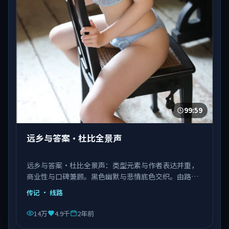
99:59
远乡与答案·杜比全景声
远乡与答案·杜比全景声：类型元素与作者表达并重，
商业性与口碑兼顾。黑色幽默与悲情底色交织。由路阳
执导，张译、肖战、杨紫琼等主演，中国香港出品，类
传记
· 线路
型为传记。
14万
4.9千
2年前