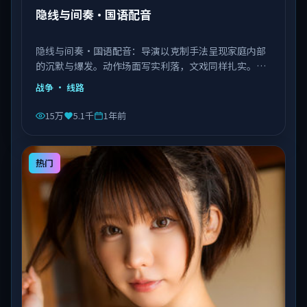
隐线与间奏·国语配音
隐线与间奏·国语配音：导演以克制手法呈现家庭内部
的沉默与爆发。动作场面写实利落，文戏同样扎实。由
李安执导，王景春、艾伦、赵丽颖等主演，中国大陆出
战争
· 线路
品，类型为战争。
15万
5.1千
1年前
热门