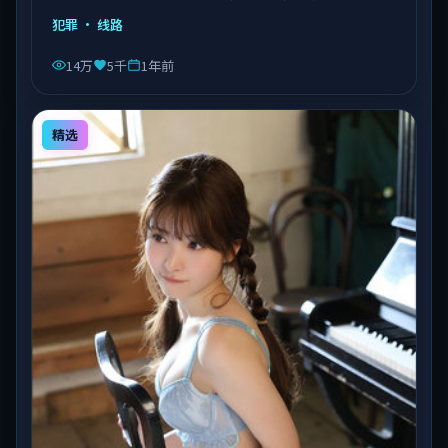
由陈凯歌执导，乔杉、沈腾、易烊千玺等主演，泰国出
犯罪
· 线路
品，类型为犯罪。
14万
5千
1年前
精选