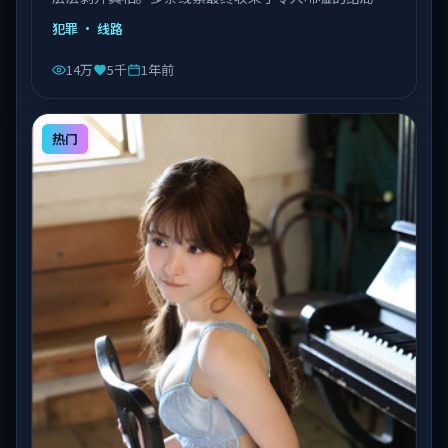
由陈凯歌执导，乔杉、沈腾、易烊千玺等主演，泰国出
犯罪
· 线路
品，类型为犯罪。
14万
5千
1年前
热门