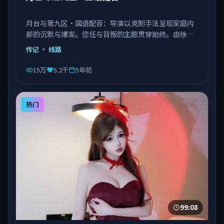
月台与第九区·国语配音：导演以克制手法呈现家庭内
部的沉默与爆发。信任与背叛的主题贯穿始终。由徐克
执导，章子怡、菅田将晖、张子枫等主演，中国台湾出
传记
· 线路
品，类型为传记。
15万
5.2千
5年前
热门
99:08