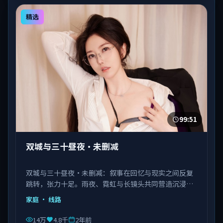
精选
99:51
双城与三十昼夜·未删减
双城与三十昼夜·未删减：叙事在回忆与现实之间反复
跳转，张力十足。雨夜、霓虹与长镜头共同营造沉浸氛
围。由陈凯歌执导，佟丽娅、马丽、瑛太等主演，韩国
家庭
· 线路
出品，类型为家庭。
14万
4.8千
2年前