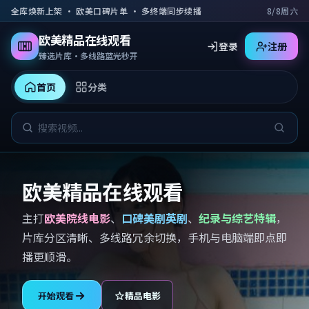
跳到主要内容
全库焕新上架 · 欧美口碑片单 · 多终端同步续播
8/8周六
欧美精品在线观看
登录
注册
臻选片库·多线路蓝光秒开
首页
分类
欧美精品在线观看
主打
欧美院线电影
、
口碑美剧英剧
、
纪录与综艺特辑
，
片库分区清晰、多线路冗余切换，手机与电脑端即点即
播更顺滑。
开始观看
精品电影