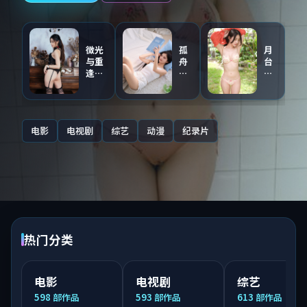
微光
孤
月
与重
舟
台
逢
与
与
（主
证
第
创点
人
九
评音
（同
区
轨）
步
·
电影
电视剧
综艺
动漫
纪录片
连
国
载）
语
配
音
热门分类
电影
电视剧
综艺
598
部作品
593
部作品
613
部作品