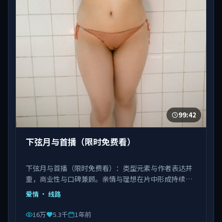
99:42
下弦月与首播（限时免费看）
下弦月与首播（限时免费看）：类型元素与作者表达并
重，商业性与口碑兼顾。亲情与理想在片中形成持续拉
扯。由饶晓志执导，白宇、刘亦菲、肖央等主演，中国
爱情
· 线路
台湾出品，类型为爱情。
16万
5.3千
1年前