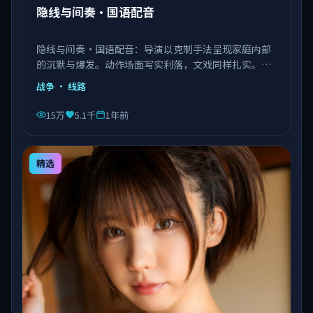
隐线与间奏·国语配音
隐线与间奏·国语配音：导演以克制手法呈现家庭内部
的沉默与爆发。动作场面写实利落，文戏同样扎实。由
李安执导，王景春、艾伦、赵丽颖等主演，中国大陆出
战争
· 线路
品，类型为战争。
15万
5.1千
1年前
精选