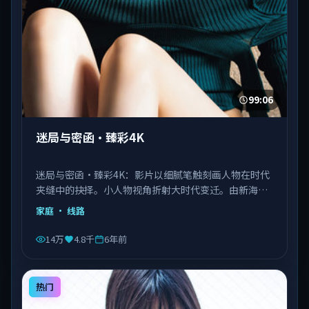
99:06
迷局与密函·臻彩4K
迷局与密函·臻彩4K：影片以细腻笔触刻画人物在时代
夹缝中的抉择。小人物视角折射大时代变迁。由新海诚
执导，刘德华、王景春、王凯等主演，泰国出品，类型
家庭
· 线路
为家庭。
14万
4.8千
6年前
热门