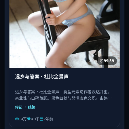
99:59
远乡与答案·杜比全景声
远乡与答案·杜比全景声：类型元素与作者表达并重，
商业性与口碑兼顾。黑色幽默与悲情底色交织。由路阳
执导，张译、肖战、杨紫琼等主演，中国香港出品，类
传记
· 线路
型为传记。
14万
4.9千
2年前