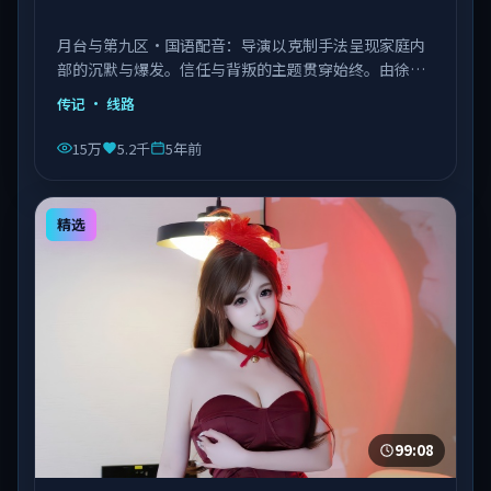
月台与第九区·国语配音：导演以克制手法呈现家庭内
部的沉默与爆发。信任与背叛的主题贯穿始终。由徐克
执导，章子怡、菅田将晖、张子枫等主演，中国台湾出
传记
· 线路
品，类型为传记。
15万
5.2千
5年前
精选
99:08